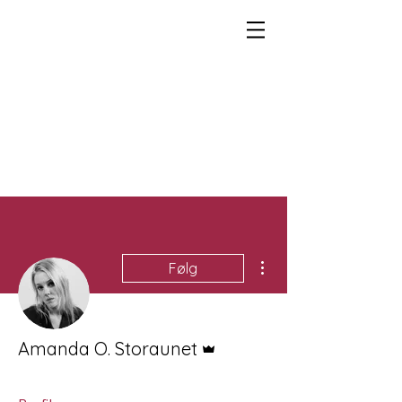
Flere handlinger
Følg
Admin
Amanda O. Storaunet