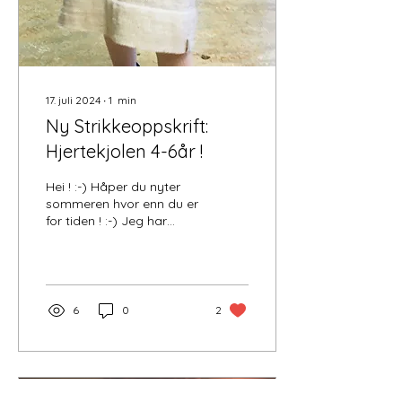
17. juli 2024
∙
1
min
Ny Strikkeoppskrift:
Hjertekjolen 4-6år !
Hei ! :-) Håper du nyter
sommeren hvor enn du er
for tiden ! :-) Jeg har
laget en ny
strikkeoppskrift:
Hjertekjolen som passer
utmerket...
6
0
2