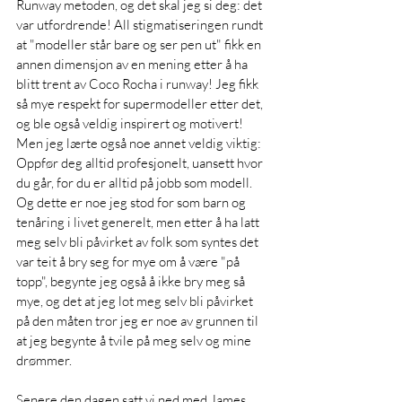
Runway metoden, og det skal jeg si deg: det 
var utfordrende! All stigmatiseringen rundt 
at "modeller står bare og ser pen ut" fikk en 
annen dimensjon av en mening etter å ha 
blitt trent av Coco Rocha i runway! Jeg fikk 
så mye respekt for supermodeller etter det, 
og ble også veldig inspirert og motivert! 
Men jeg lærte også noe annet veldig viktig: 
Oppfør deg alltid profesjonelt, uansett hvor 
du går, for du er alltid på jobb som modell. 
Og dette er noe jeg stod for som barn og 
tenåring i livet generelt, men etter å ha latt 
meg selv bli påvirket av folk som syntes det 
var teit å bry seg for mye om å være "på 
topp", begynte jeg også å ikke bry meg så 
mye, og det at jeg lot meg selv bli påvirket 
på den måten tror jeg er noe av grunnen til 
at jeg begynte å tvile på meg selv og mine 
drømmer. 
Senere den dagen satt vi ned med James 