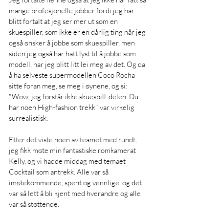
mange profesjonelle jobber fordi jeg har 
blitt fortalt at jeg ser mer ut som en 
skuespiller, som ikke er en dårlig ting når jeg 
også ønsker å jobbe som skuespiller, men 
siden jeg også har hatt lyst til å jobbe som 
modell, har jeg blitt litt lei meg av det. Og da 
å ha selveste supermodellen Coco Rocha 
sitte foran meg, se meg i øynene, og si: 
"Wow, jeg forstår ikke skuespill-delen. Du 
har noen High-fashion trekk" var virkelig 
surrealistisk.
Etter det viste noen av teamet med rundt, 
jeg fikk møte min fantastiske romkamerat 
Kelly, og vi hadde middag med temaet 
Cocktail som antrekk. Alle var så 
imøtekommende, spent og vennlige, og det 
var så lett å bli kjent med hverandre og alle 
var så støttende.