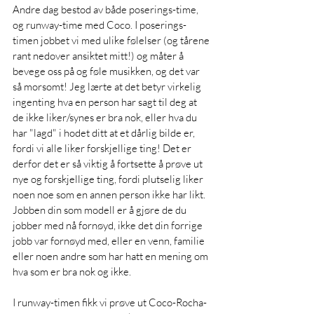
Andre dag bestod av både poserings-time, 
og runway-time med Coco. I poserings-
timen jobbet vi med ulike følelser (og tårene 
rant nedover ansiktet mitt!) og måter å 
bevege oss på og føle musikken, og det var 
så morsomt! Jeg lærte at det betyr virkelig 
ingenting hva en person har sagt til deg at 
de ikke liker/synes er bra nok, eller hva du 
har "lagd" i hodet ditt at et dårlig bilde er, 
fordi vi alle liker forskjellige ting! Det er 
derfor det er så viktig å fortsette å prøve ut 
nye og forskjellige ting, fordi plutselig liker 
noen noe som en annen person ikke har likt. 
Jobben din som modell er å gjøre de du 
jobber med nå fornøyd, ikke det din forrige 
jobb var fornøyd med, eller en venn, familie 
eller noen andre som har hatt en mening om 
hva som er bra nok og ikke. 
I runway-timen fikk vi prøve ut Coco-Rocha-