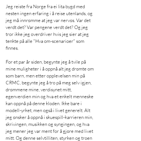
Jeg reiste fra Norge fra ei lita bygd med 
nesten ingen erfaring i å reise utenlands, og 
jeg må innrømme at jeg var nervøs. Var det 
verdt det? Var pengene verdt det? Og jeg 
tror ikke jeg overdriver hvis jeg sier at jeg 
tenkte på alle "Hva om-scenarioer" som 
finnes.
For et par år siden, begynte jeg å tvile på 
mine muligheter i å oppnå alt jeg drømte om 
som barn, men etter opplevelsen min på 
CRMC, begynte jeg å tro på meg selv igjen, 
drømmene mine, verdisynet mitt, 
egenverdien min og hva et enkelt menneske 
kan oppnå på denne kloden. Ikke bare i 
modell-yrket, men også i livet generelt. Alt 
jeg ønsker å oppnå i skuespill-karrieren min, 
skrivingen, musikken og syngingen, og hva 
jeg mener jeg var ment for å gjøre med livet 
mitt. Og denne selvtilliten, styrken og troen 