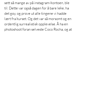
sett så mange av på instagram-kontoen, ble 
til. Dette var også dagen for å bare leke, ha 
det gøy, og prøve ut alle tingene vi hadde 
lært fra kurset. Og det var så morsomt og en 
ordentlig surrealistisk opplevelse. Å ha en 
photoshoot foran selveste Coco Rocha, og at 
hun bokstavelig talt tok på deg, geileidet deg 
og ga deg råd under hele shooten for at du 
skulle få de beste bildene, - det var virkelig 
noe jeg kommer til å huske resten av livet 
mitt og noe jeg kommer til å fortelle 
barnebarna mine om en dag. Etter shooten 
satt vi ned med fotografen og Coco og 
snakket om bildene, imens vi så på dem, og 
hun fikk meg til å se at jeg er fullstendig i 
stand til å jobbe som modell, og hun sa til 
meg "Når folk sier at du ser ut som en 
skuespiller, så er det bare fordi du er pen for 
folk flest" - som er et kompliment, men det 
viste meg også at vi kan velge hvordan vi tar 