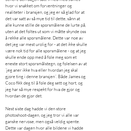
hvor vi snakket om forventninger og 
realiteter i bransjen, og jeg er så glad for at 
det var satt av så mye tid til dette, sånn at 
alle kunne stille de spørsmålene de lurte på, 
uten at det føltes ut som vi måtte skynde oss 
å rekke alle spørsmålene. Dette var noe av 
det jeg var mest urolig for - at det ikke skulle 
være nok tid for alle spørsmålene - og at jeg 
skulle ende opp med å føle meg som et 
eneste stort spørsmålstegn, og følelsen av at 
´jeg aner ikke hva eller hvordan jeg skal 
gjøre ting i denne bransjen´. Både James og 
Coco fikk deg til å føle deg sett og hørt, og 
jeg har så mye respekt for hva de gjør og 
hvordan de gjør det. 
Nest siste dag hadde vi den store 
photoshoot-dagen, og jeg tror vi alle var 
ganske nervøse, men også veldig spente. 
Dette var dagen hvor alle bildene vi hadde 