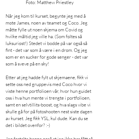
Foto: Matthew Priestley
Når jeg kom til kurset, begynte jeg med å 
møte James, noen av teamet og Coco. Jeg 
måtte fylle ut noen skjema om Covid og 
hvilke måltid jeg ville ha. (Som føltes så 
luksuriøst!) Stedet vi bodde på var også så 
fint - det var som å være i en drøm. Og jeg 
som er en sucker for gode senger - det var 
som å sveve på en sky!
Etter at jeg hadde fylt ut skjemaene, fikk vi 
sette oss ned gruppevis med Coco hvor vi 
viste henne portfolioen vår, hvor hun guidet 
oss i hva hun mente vi trengte i portfolioen, 
samt en selvtillits-boost, og hva slags vibe vi 
skulle gå for på fotoshooten nest siste dagen 
av kurset. Jeg fikk YSL, kul dude. Kan du se 
det i bildet ovenfor? :-) 
Jeg fortalte henne også at jeg ikke har fått så 